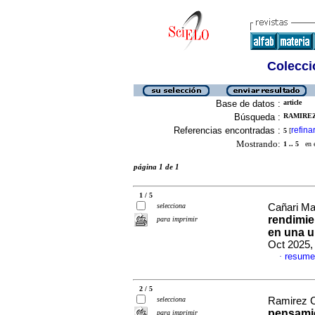
Colecció
Base de datos :
article
Búsqueda :
RAMIREZ
Referencias encontradas :
refina
5
[
Mostrando:
1 .. 5
en el
página 1 de 1
1 / 5
selecciona
Cañari Ma
rendimie
para imprimir
en una u
Oct 2025,
resume
·
2 / 5
selecciona
Ramirez C
pensamie
para imprimir