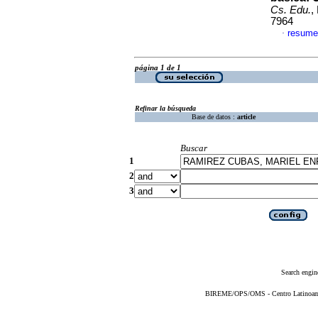
Cs. Edu.
,
7964
resume
·
página 1 de 1
Refinar la búsqueda
Base de datos :
article
Buscar
1
2
3
Search engin
BIREME/OPS/OMS - Centro Latinoameri