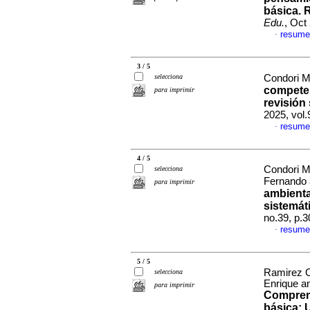
básica. 
Edu.
, Oct
resume
·
3 / 5
selecciona
Condori M
competen
para imprimir
revisión
2025, vol
resume
·
4 / 5
Condori M
selecciona
Fernando 
para imprimir
ambienta
sistemát
no.39, p.
resume
·
5 / 5
Ramirez C
selecciona
Enrique a
para imprimir
Comprens
básica: 