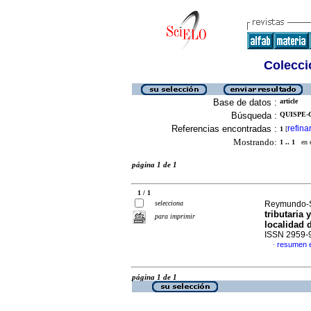
Colecció
Base de datos :
article
Búsqueda :
QUISPE-C
Referencias encontradas :
refina
1
[
Mostrando:
1 .. 1
en el
página 1 de 1
1 / 1
selecciona
Reymundo-So
tributaria 
para imprimir
localidad 
ISSN 2959-
resumen 
·
página 1 de 1