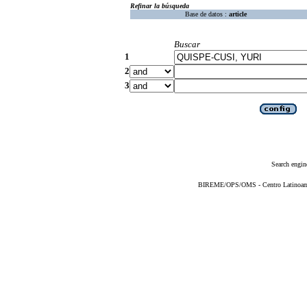
Refinar la búsqueda
Base de datos :
article
Buscar
1
2
3
Search engin
BIREME/OPS/OMS - Centro Latinoameri