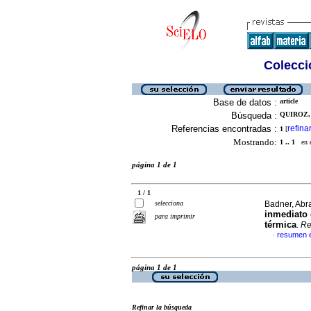
Colecció
Base de datos :
article
Búsqueda :
QUIROZ, 
Referencias encontradas :
refina
1
[
Mostrando:
1 .. 1
en el
página 1 de 1
1 / 1
selecciona
Badner, Abr
inmediato 
para imprimir
térmica
.
Re
resumen 
·
página 1 de 1
Refinar la búsqueda