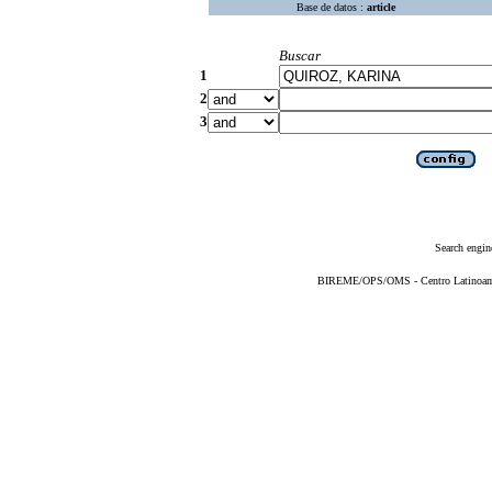
Base de datos :
article
Buscar
1
2
3
Search engin
BIREME/OPS/OMS - Centro Latinoameri