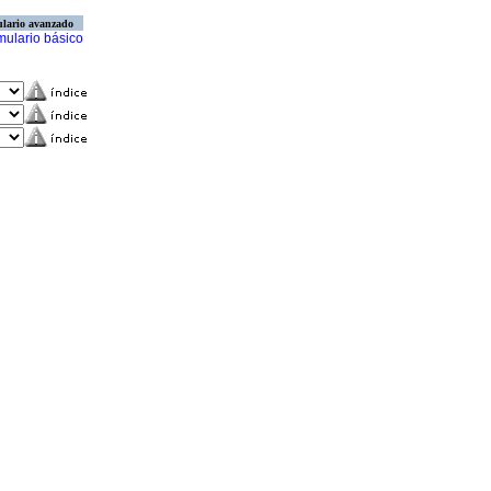
lario avanzado
mulario básico