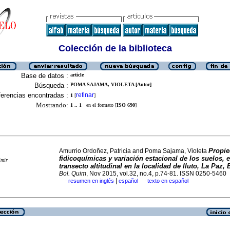
Colección de la biblioteca
Base de datos :
article
Búsqueda :
POMA SAJAMA, VIOLETA [Autor]
erencias encontradas :
refinar
1
[
]
Mostrando:
1 .. 1
en el formato [
ISO 690
]
Propi
Amurrio Ordoñez, Patricia and Poma Sajama, Violeta
fidicoquímicas y variación estacional de los suelos, 
imir
transecto altitudinal en la localidad de lluto, La Paz, 
Bol. Quim
, Nov 2015, vol.32, no.4, p.74-81. ISSN 0250-5460
|
resumen en inglés
español
texto en español
·
·