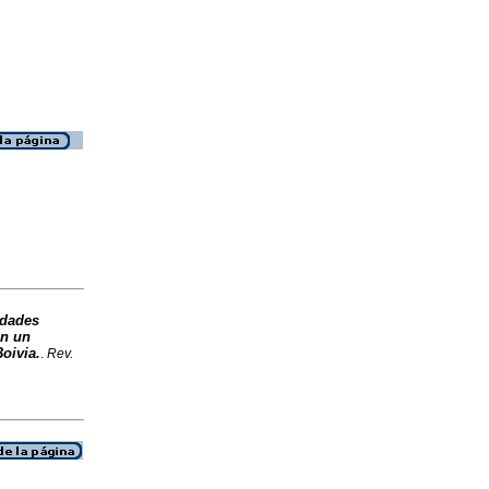
edades
en un
Boivia.
.
Rev.