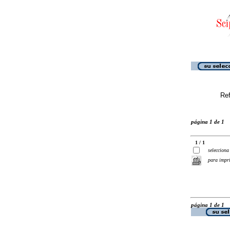
Ref
página 1 de 1
1 / 1
selecciona
para impr
página 1 de 1