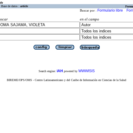
eda
Base de datos :
article
Formu
Formulario libre
For
Buscar por :
uscar
en el campo
iAH
WWWISIS
Search engine:
powered by
BIREME/OPS/OMS - Centro Latinoamericano y del Caribe de Información en Ciencias de la Salud