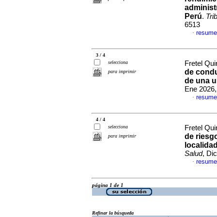
administ
Perú
.
Tri
6513
resume
·
3 / 4
selecciona
Fretel Qui
de condu
para imprimir
de una u
Ene 2026,
resume
·
4 / 4
selecciona
Fretel Qui
de riesg
para imprimir
localida
Salud
, Di
resume
·
página 1 de 1
Refinar la búsqueda