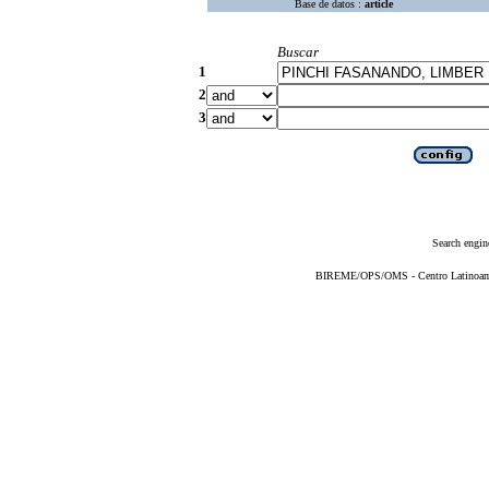
Base de datos :
article
Buscar
1
2
3
Search engin
BIREME/OPS/OMS - Centro Latinoameri