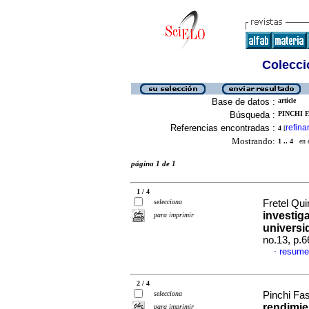
Colecció
Base de datos :
article
Búsqueda :
PINCHI 
Referencias encontradas :
refina
4
[
Mostrando:
1 .. 4
en el
página 1 de 1
1 / 4
selecciona
Fretel Qui
investig
para imprimir
universi
no.13, p.
resume
·
2 / 4
selecciona
Pinchi Fa
rendimie
para imprimir