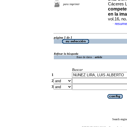
Cáceres L
para imprimir
competen
en la ima
vol.16, n
resume
·
página 1 de 1
Refinar la búsqueda
Base de datos :
article
Buscar
1
2
3
Search engin