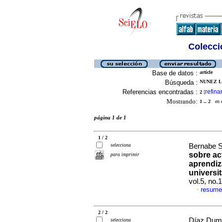
Colecció
Base de datos :
article
Búsqueda :
NUNEZ LI
Referencias encontradas :
refina
2
[
Mostrando:
1 .. 2
en el
página 1 de 1
1 / 2
selecciona
Bernabe S
sobre act
para imprimir
aprendiz
universit
vol.5, no
resume
·
2 / 2
Díaz Dumo
selecciona