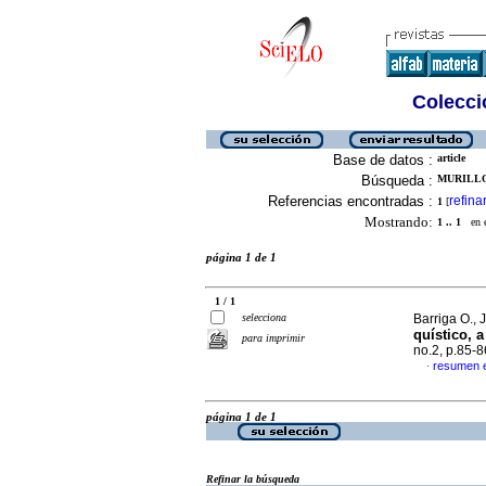
Colecció
Base de datos :
article
Búsqueda :
MURILLO
Referencias encontradas :
refina
1
[
Mostrando:
1 .. 1
en el
página 1 de 1
1 / 1
selecciona
Barriga O., 
quístico, 
para imprimir
no.2, p.85-
resumen 
·
página 1 de 1
Refinar la búsqueda