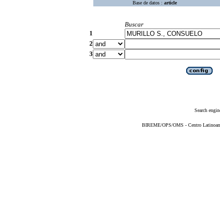
Base de datos :
article
Buscar
1
2
3
Search engin
BIREME/OPS/OMS - Centro Latinoameri