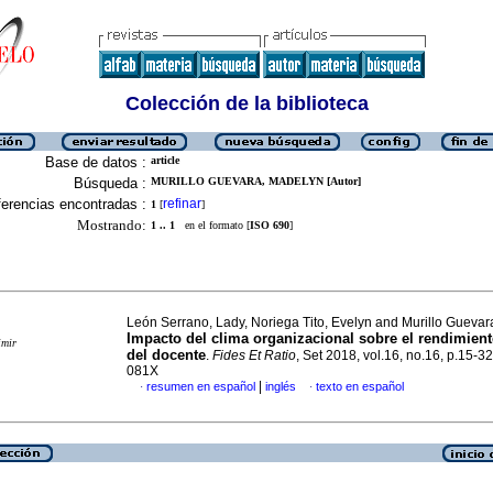
Colección de la biblioteca
Base de datos :
article
Búsqueda :
MURILLO GUEVARA, MADELYN [Autor]
erencias encontradas :
refinar
1
[
]
Mostrando:
1 .. 1
en el formato [
ISO 690
]
León Serrano, Lady, Noriega Tito, Evelyn and Murillo Gueva
Impacto del clima organizacional sobre el rendimient
imir
del docente
.
Fides Et Ratio
, Set 2018, vol.16, no.16, p.15-3
081X
|
resumen en español
inglés
texto en español
·
·