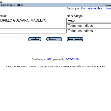
eda
Base de datos :
article
Formu
Formulario libre
For
Buscar por :
uscar
en el campo
iAH
WWWISIS
Search engine:
powered by
BIREME/OPS/OMS - Centro Latinoamericano y del Caribe de Información en Ciencias de la Salud