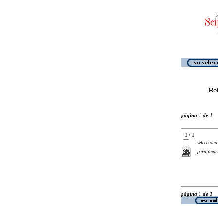
Ref
página 1 de 1
1 / 1
selecciona
para impr
página 1 de 1