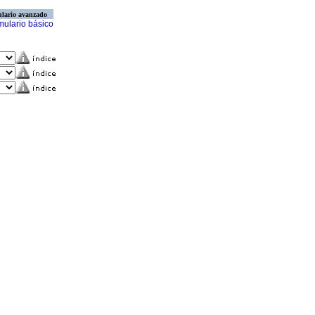
lario avanzado
mulario básico