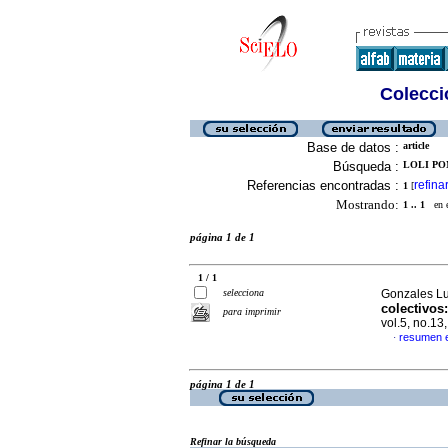
Colecció
Base de datos :
article
Búsqueda :
LOLI PO
Referencias encontradas :
refina
1
[
Mostrando:
1 .. 1
en el
página 1 de 1
1 / 1
selecciona
Gonzales Lu
colectivos:
para imprimir
vol.5, no.1
resumen 
·
página 1 de 1
Refinar la búsqueda