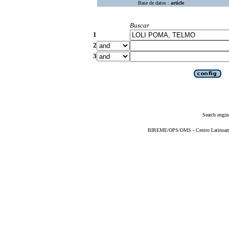
Base de datos :
article
Buscar
1
2
3
Search engin
BIREME/OPS/OMS - Centro Latinoameri