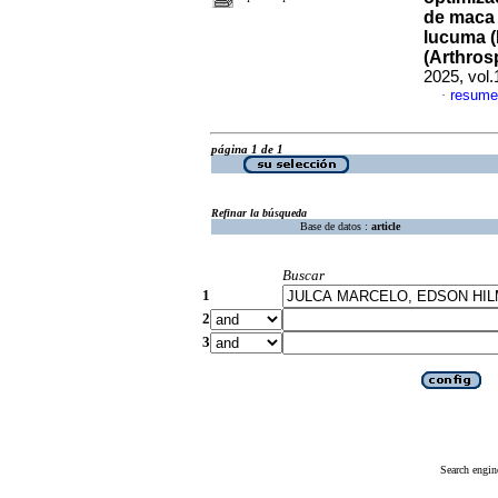
de maca 
lucuma (
(Arthros
2025, vol.
resume
·
página 1 de 1
Refinar la búsqueda
Base de datos :
article
Buscar
1
2
3
Search engin