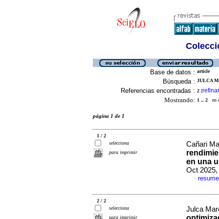
Colecció
Base de datos :
article
Búsqueda :
JULCA M
Referencias encontradas :
refina
2
[
Mostrando:
1 .. 2
en el
página 1 de 1
1 / 2
selecciona
Cañari Ma
rendimie
para imprimir
en una u
Oct 2025,
resume
·
2 / 2
selecciona
Julca Mar
optimiza
para imprimir