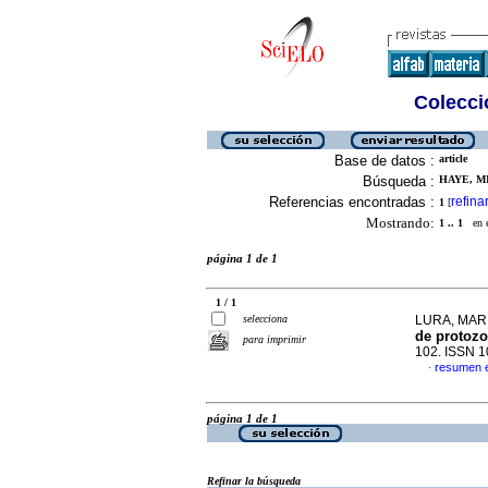
Colecció
Base de datos :
article
Búsqueda :
HAYE, MI
Referencias encontradas :
refina
1
[
Mostrando:
1 .. 1
en el
página 1 de 1
1 / 1
selecciona
LURA, MARIA
de protozo
para imprimir
102. ISSN 
resumen 
·
página 1 de 1
Refinar la búsqueda