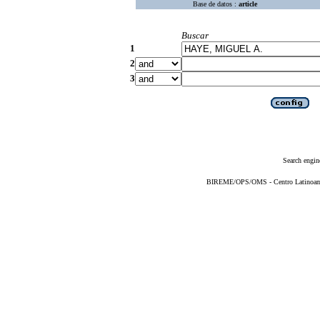
Base de datos :
article
Buscar
1
2
3
Search engin
BIREME/OPS/OMS - Centro Latinoameri