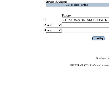
Refinar la búsqueda
Base de datos :
article
Buscar
1
2
3
Search engin
BIREME/OPS/OMS - Centro Latinoameri