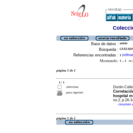
Colecció
Base de datos :
article
Búsqueda :
GUIZADA
Referencias encontradas :
refina
1
[
Mostrando:
1 .. 1
en el
página 1 de 1
1 / 1
Durán-Calle
selecciona
Correlació
para imprimir
hospital
m
no.2, p.26-
resumen 
·
página 1 de 1