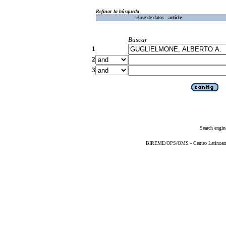
Refinar la búsqueda
Base de datos :
article
Buscar
1
2
3
Search engin
BIREME/OPS/OMS - Centro Latinoameri