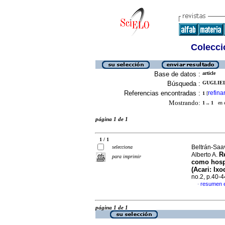
Colecció
Base de datos :
article
Búsqueda :
GUGLIEL
Referencias encontradas :
refina
1
[
Mostrando:
1 .. 1
en el
página 1 de 1
1 / 1
Beltrán-Saa
selecciona
R
Alberto A.
para imprimir
como hos
(Acari: Ixo
no.2, p.40-
resumen 
·
página 1 de 1