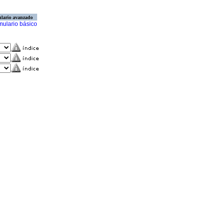
lario avanzado
mulario básico