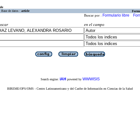
eda
Base de datos :
article
Formu
Formulario libre
For
Buscar por :
uscar
en el campo
iAH
WWWISIS
Search engine:
powered by
BIREME/OPS/OMS - Centro Latinoamericano y del Caribe de Información en Ciencias de la Salud