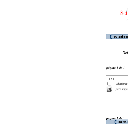
Ref
página 1 de 1
1 / 1
selecciona
para impr
página 1 de 1