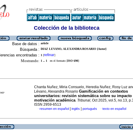
Colección de la biblioteca
Base de datos :
article
Búsqueda :
DIAZ LEVANO, ALEXANDRA ROSARIO [Autor]
erencias encontradas :
refinar
1
[
]
Mostrando:
1 .. 1
en el formato [
ISO 690
]
Chanta Nuñez, Miria Consuelo, Heredia Nuñez, Rosy Luz an
Gamificación en contextos
Lévano, Alexandra Rosario
imir
universitarios: revisión sistemática sobre su impacto 
motivación académica
.
Tribunal
, Oct 2025, vol.5, no.13, p
ISSN 2959-6513
|
|
resumen en español
inglés
portugués
texto en español
·
·