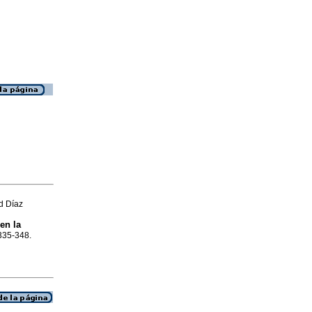
d Díaz
en la
.335-348.