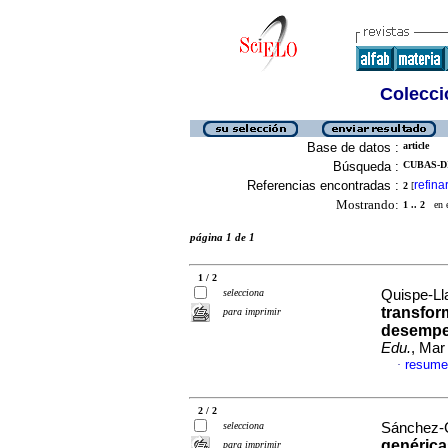
Colecció
Base de datos :
article
Búsqueda :
CUBAS-DI
Referencias encontradas :
refina
2
[
Mostrando:
1 .. 2
en el
página 1 de 1
1 / 2
selecciona
Quispe-Ll
transform
para imprimir
desempe
Edu.
, Mar
resume
·
2 / 2
selecciona
Sánchez-C
genérica
para imprimir