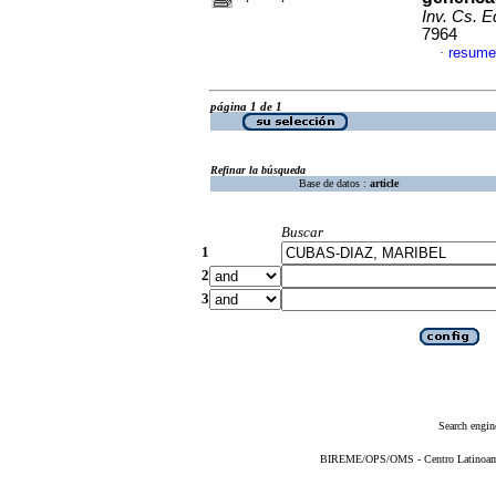
Inv. Cs. E
7964
resume
·
página 1 de 1
Refinar la búsqueda
Base de datos :
article
Buscar
1
2
3
Search engin
BIREME/OPS/OMS - Centro Latinoameri