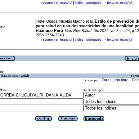
|
|
resumen en español
inglés
portugués
texto en español
·
·
Estilo de prevención d
Fretel Quiroz, Nicolás Magno et al.
para salud en uso de insecticidas de una localidad p
imir
Huánuco Perú
.
Vive Rev. Salud
, Dic 2025, vol.8, no.24, p.
ISSN 2664-3243
|
|
resumen en español
inglés
portugués
texto en español
·
·
eda
Base de datos :
article
Formu
Formulario libre
For
Buscar por :
uscar
en el campo