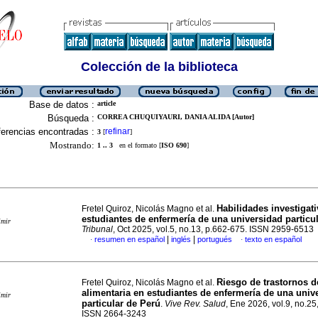
Colección de la biblioteca
Base de datos :
article
Búsqueda :
CORREA CHUQUIYAURI, DANIA ALIDA [Autor]
erencias encontradas :
refinar
3
[
]
Mostrando:
1 .. 3
en el formato [
ISO 690
]
Habilidades investigat
Fretel Quiroz, Nicolás Magno et al.
estudiantes de enfermería de una universidad particul
imir
Tribunal
, Oct 2025, vol.5, no.13, p.662-675. ISSN 2959-6513
|
|
resumen en español
inglés
portugués
texto en español
·
·
Riesgo de trastornos 
Fretel Quiroz, Nicolás Magno et al.
alimentaria en estudiantes de enfermería de una univ
imir
particular de Perú
.
Vive Rev. Salud
, Ene 2026, vol.9, no.25
ISSN 2664-3243