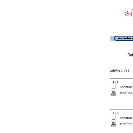
Ref
página 1 de 1
1 / 3
selecciona
para impr
2 / 3
selecciona
para impr