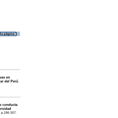
ivas en
ar del Perú
.
de conducta
ersidad
, p.296-307.