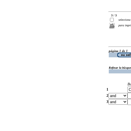
3 / 3
selecciona
para impr
página 1 de 1
Refinar la búsqu
B
1
2
3