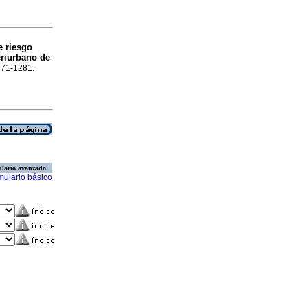
e riesgo
eriurbano de
1271-1281.
lario avanzado
mulario básico