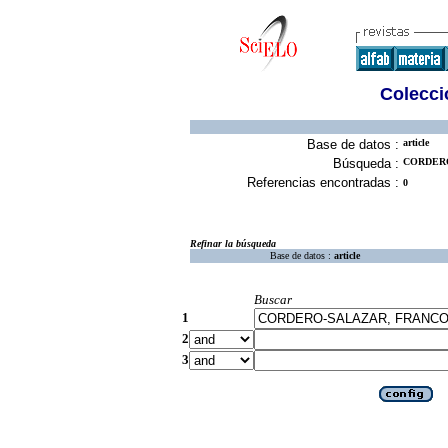
Colecció
Base de datos :
article
Búsqueda :
CORDERO
Referencias encontradas :
0
Refinar la búsqueda
Base de datos :
article
Buscar
1
2
3