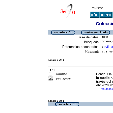
Colecció
Base de datos :
article
Búsqueda :
CONDO, C
Referencias encontradas :
refina
1
[
Mostrando:
1 .. 1
en el
página 1 de 1
1 / 1
selecciona
Condo, Clau
la medicin
para imprimir
través del
Abr 2020, v
resumen 
·
página 1 de 1