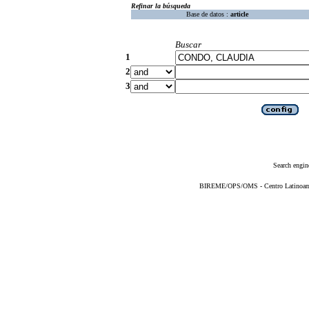
Refinar la búsqueda
Base de datos :
article
Buscar
1
2
3
Search engin
BIREME/OPS/OMS - Centro Latinoameri