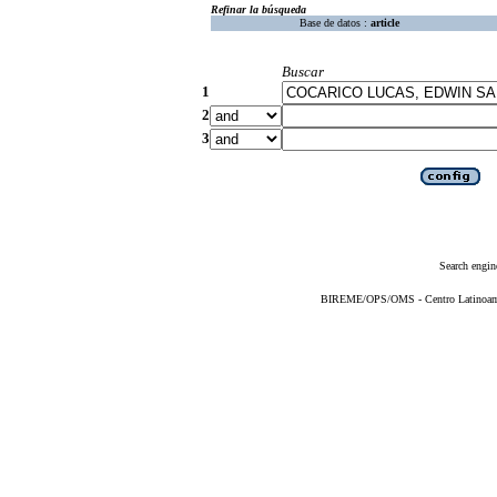
Refinar la búsqueda
Base de datos :
article
Buscar
1
2
3
Search engin
BIREME/OPS/OMS - Centro Latinoameri