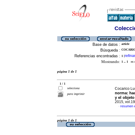
Colecció
Base de datos :
article
Búsqueda :
COCARIC
Referencias encontradas :
refina
1
[
Mostrando:
1 .. 1
en el
página 1 de 1
1 / 1
selecciona
Cocarico Lu
norma
:
ha
para imprimir
y el objeto
2015, vol.1
resumen 
·
página 1 de 1