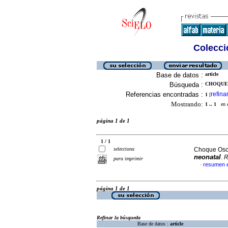
Colecció
Base de datos :
article
Búsqueda :
CHOQUE 
Referencias encontradas :
refina
1
[
Mostrando:
1 .. 1
en el
página 1 de 1
1 / 1
selecciona
Choque Osco
neonatal
.
R
para imprimir
resumen 
·
página 1 de 1
Refinar la búsqueda
Base de datos :
article