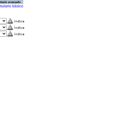
lario avanzado
mulario básico