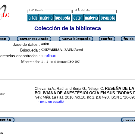
Colección de la biblioteca
Base de datos :
article
Búsqueda :
CHEVARRIA A., RAUL [Autor]
erencias encontradas :
refinar
1
[
]
Mostrando:
1 .. 1
en el formato [
ISO 690
]
RESEÑA DE LA
Chevarría A., Raúl and Borja G., Nélson C.
BOLIVIANA DE ANESTESIOLOGÍA EN SUS "BODAS 
imir
Rev. Méd. La Paz
, 2010, vol.16, no.2, p.87-90. ISSN 1726-89
texto en español
·
eda