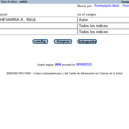
Base de datos :
article
Formu
Formulario libre
For
Buscar por :
uscar
en el campo
iAH
WWWISIS
Search engine:
powered by
BIREME/OPS/OMS - Centro Latinoamericano y del Caribe de Información en Ciencias de la Salud