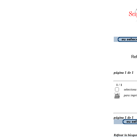
Ref
página 1 de 1
1 / 1
selecciona
para impr
página 1 de 1
Refinar la búsqu