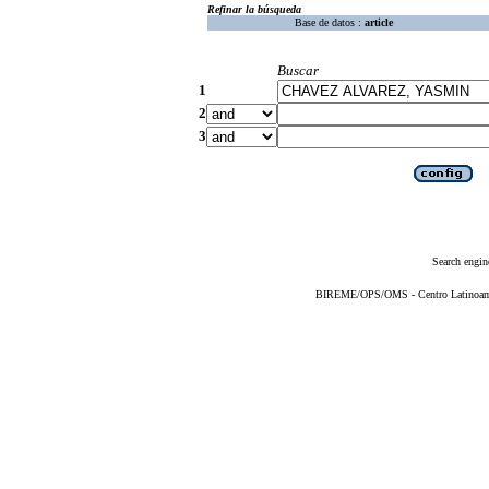
Refinar la búsqueda
Base de datos :
article
Buscar
1
2
3
Search engin
BIREME/OPS/OMS - Centro Latinoameri