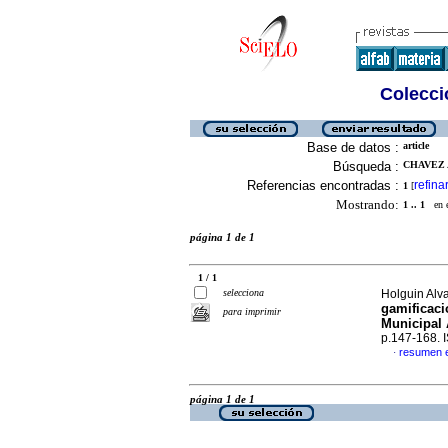
Colecció
Base de datos :
article
Búsqueda :
CHAVEZ 
Referencias encontradas :
refina
1
[
Mostrando:
1 .. 1
en el
página 1 de 1
1 / 1
selecciona
Holguin Alva
gamificaci
para imprimir
Municipal A
p.147-168.
resumen 
·
página 1 de 1