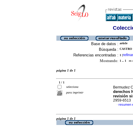
Colecció
Base de datos :
article
Búsqueda :
CASTRO 
Referencias encontradas :
refina
1
[
Mostrando:
1 .. 1
en el
página 1 de 1
1 / 1
selecciona
Bermudez Cas
derechos h
para imprimir
revisión s
2959-6513
resumen 
·
página 1 de 1