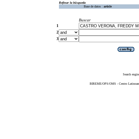
Refinar la búsqueda
Base de datos :
article
Buscar
1
2
3
Search engin
BIREME/OPS/OMS - Centro Latinoameri