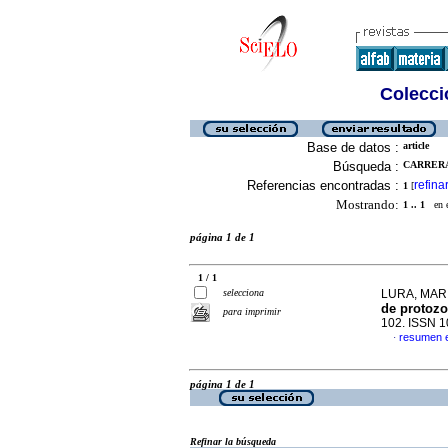
Colecció
Base de datos :
article
Búsqueda :
CARRERA,
Referencias encontradas :
refina
1
[
Mostrando:
1 .. 1
en el
página 1 de 1
1 / 1
selecciona
LURA, MARIA
de protozo
para imprimir
102. ISSN 
resumen 
·
página 1 de 1
Refinar la búsqueda