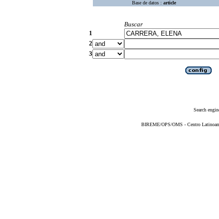
Base de datos :
article
Buscar
1
2
3
Search engin
BIREME/OPS/OMS - Centro Latinoameri