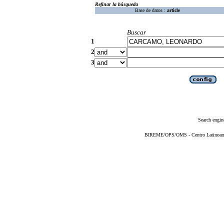
Refinar la búsqueda
Base de datos :
article
Buscar
1
2
3
Search engin
BIREME/OPS/OMS - Centro Latinoameri