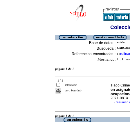
Colecció
Base de datos :
article
Búsqueda :
CARCAMO
Referencias encontradas :
refina
1
[
Mostrando:
1 .. 1
en el
página 1 de 1
1 / 1
selecciona
Tiago Cirin
en
asignat
para imprimir
ocupacion
2071-081X
resumen 
·
página 1 de 1