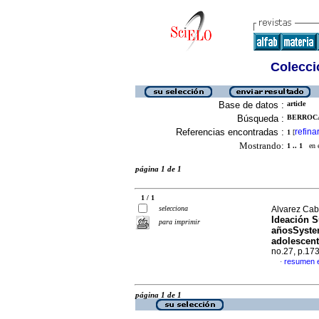
Colecció
Base de datos :
article
Búsqueda :
BERROCA
Referencias encontradas :
refina
1
[
Mostrando:
1 .. 1
en el
página 1 de 1
1 / 1
selecciona
Alvarez Cab
Ideación S
para imprimir
años
Syste
adolescent
no.27, p.17
resumen 
·
página 1 de 1