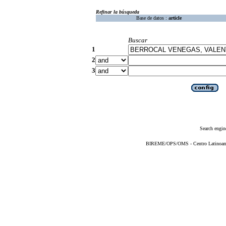
Refinar la búsqueda
Base de datos :
article
Buscar
1
2
3
Search engin
BIREME/OPS/OMS - Centro Latinoameri