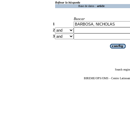
Refinar la búsqueda
Base de datos :
article
Buscar
1
2
3
Search engin
BIREME/OPS/OMS - Centro Latinoameri