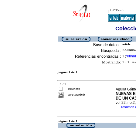
Colecció
Base de datos :
article
Búsqueda :
BARBOSA
Referencias encontradas :
refina
1
[
Mostrando:
1 .. 1
en el
página 1 de 1
1 / 1
selecciona
Aguila Gómez
NUEVAS E
para imprimir
DE UN CA
vol.22, no.
resumen 
·
página 1 de 1