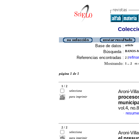
Colecció
Base de datos :
article
Búsqueda :
BANOS-ME
Referencias encontradas :
refina
2
[
Mostrando:
1 .. 2
en el
página 1 de 1
1 / 2
selecciona
Aroni-Vill
procesos
para imprimir
municipa
vol.4, no
resume
·
2 / 2
selecciona
Aroni-Vill
el presu
para imprimir