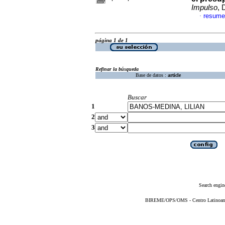
Impulso
, 
resume
·
página 1 de 1
Refinar la búsqueda
Base de datos :
article
Buscar
1
2
3
Search engin
BIREME/OPS/OMS - Centro Latinoameri