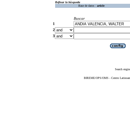
Refinar la búsqueda
Base de datos :
article
Buscar
1
2
3
Search engin
BIREME/OPS/OMS - Centro Latinoameri