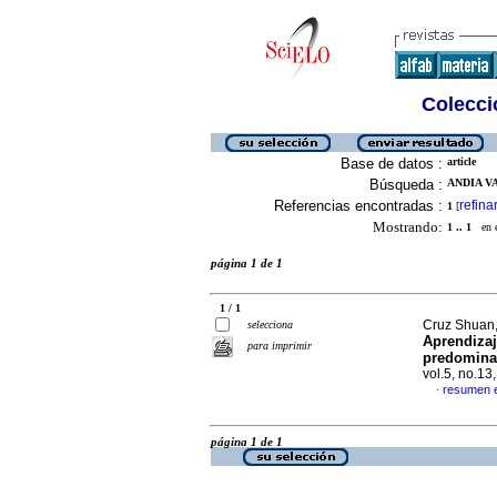
Colecció
Base de datos :
article
Búsqueda :
ANDIA V
Referencias encontradas :
refina
1
[
Mostrando:
1 .. 1
en el
página 1 de 1
1 / 1
Cruz Shuan, 
selecciona
Aprendizaj
para imprimir
predominan
vol.5, no.13
resumen 
·
página 1 de 1