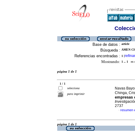
Colecció
Base de datos :
article
Búsqueda :
AMEN CH
Referencias encontradas :
refina
1
[
Mostrando:
1 .. 1
en el
página 1 de 1
1 / 1
Navas Bayon
selecciona
Chinga, Cri
para imprimir
empresas
Investigaci
2737
resumen 
·
página 1 de 1