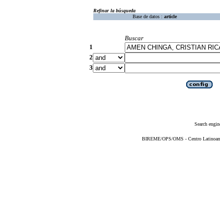
Refinar la búsqueda
Base de datos :
article
Buscar
1
2
3
Search engin
BIREME/OPS/OMS - Centro Latinoameri