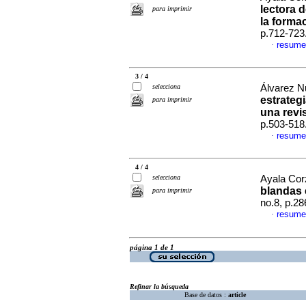
lectora 
para imprimir
la forma
p.712-723
resume
·
3 / 4
selecciona
Álvarez N
estrateg
para imprimir
una revi
p.503-518
resume
·
4 / 4
selecciona
Ayala Cor
blandas 
para imprimir
no.8, p.2
resume
·
página 1 de 1
Refinar la búsqueda
Base de datos :
article