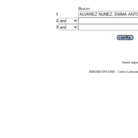
Buscar
1
2
3
Search engin
BIREME/OPS/OMS - Centro Latinoameri