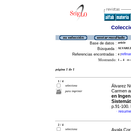
Colecció
Base de datos :
article
Búsqueda :
ALVAREZ
Referencias encontradas :
refina
4
[
Mostrando:
1 .. 4
en el
página 1 de 1
1 / 4
Álvarez N
selecciona
Carmen a
para imprimir
en Ingen
Sistemát
p.91-100.
resume
·
2 / 4
selecciona
Ayala Cor