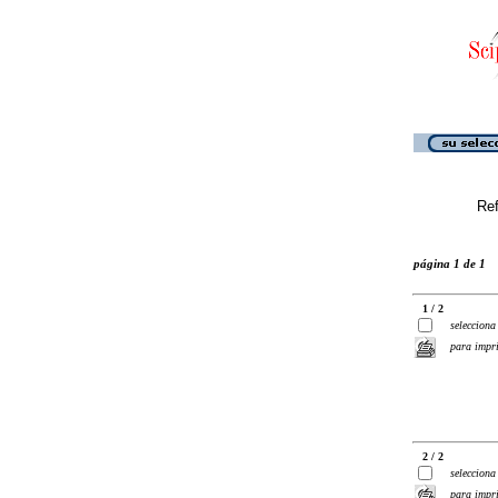
Ref
página 1 de 1
1 / 2
selecciona
para impr
2 / 2
selecciona
para impr