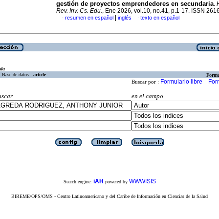
gestión de proyectos emprendedores en secundaria
.
Rev. Inv. Cs. Edu.
, Ene 2026, vol.10, no.41, p.1-17. ISSN 26
|
resumen en español
inglés
texto en español
·
·
eda
Base de datos :
article
Formu
Formulario libre
For
Buscar por :
uscar
en el campo
iAH
WWWISIS
Search engine:
powered by
BIREME/OPS/OMS - Centro Latinoamericano y del Caribe de Información en Ciencias de la Salud