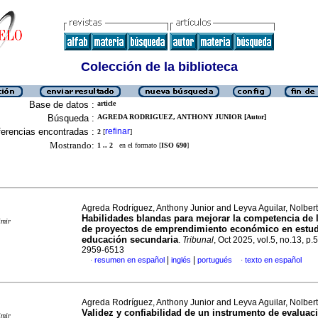
Colección de la biblioteca
Base de datos :
article
Búsqueda :
AGREDA RODRIGUEZ, ANTHONY JUNIOR [Autor]
erencias encontradas :
refinar
2
[
]
Mostrando:
1 .. 2
en el formato [
ISO 690
]
Agreda Rodríguez, Anthony Junior and Leyva Aguilar, Nolbert
Habilidades blandas para mejorar la competencia de 
imir
de proyectos de emprendimiento económico en estud
educación secundaria
.
Tribunal
, Oct 2025, vol.5, no.13, p
2959-6513
|
|
resumen en español
inglés
portugués
texto en español
·
·
Agreda Rodríguez, Anthony Junior and Leyva Aguilar, Nolbert
Validez y confiabilidad de un instrumento de evaluac
imir