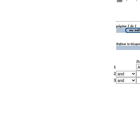
página 1 de 1
Refinar la búsqu
B
1
2
3