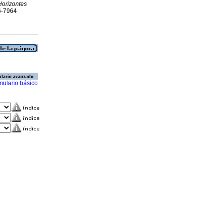
Horizontes
16-7964
lario avanzado
mulario básico