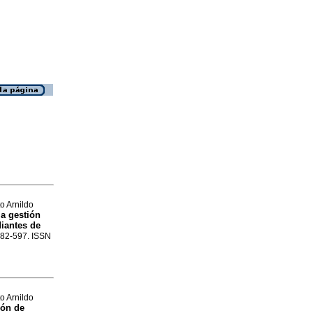
o Arnildo
la gestión
iantes de
.582-597. ISSN
o Arnildo
ión de